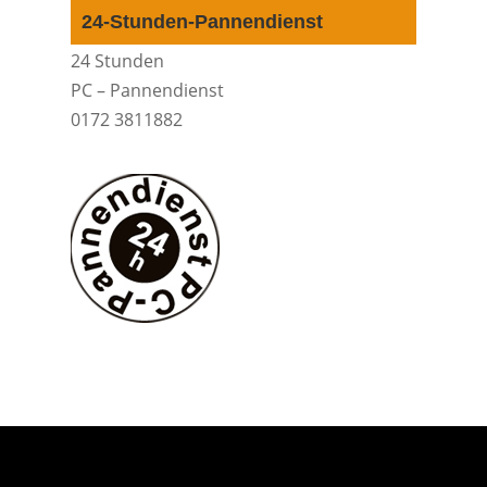
24-Stunden-Pannendienst
24 Stunden
PC – Pannendienst
0172 3811882