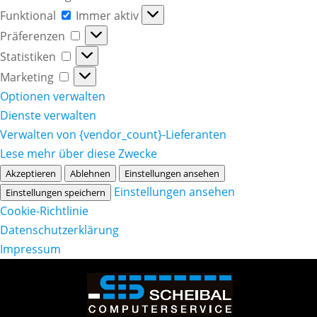
Funktional
Funktional
Immer aktiv
Präferenzen
Präferenzen
Statistiken
Statistiken
Marketing
Marketing
Optionen verwalten
Dienste verwalten
Verwalten von {vendor_count}-Lieferanten
Lese mehr über diese Zwecke
Akzeptieren
Ablehnen
Einstellungen ansehen
Einstellungen ansehen
Einstellungen speichern
Cookie-Richtlinie
Datenschutzerklärung
Impressum