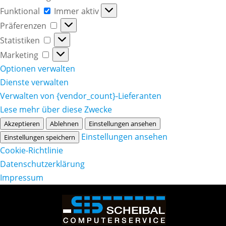
Funktional
Funktional
Immer aktiv
Präferenzen
Präferenzen
Statistiken
Statistiken
Marketing
Marketing
Optionen verwalten
Dienste verwalten
Verwalten von {vendor_count}-Lieferanten
Lese mehr über diese Zwecke
Akzeptieren
Ablehnen
Einstellungen ansehen
Einstellungen ansehen
Einstellungen speichern
Cookie-Richtlinie
Datenschutzerklärung
Impressum